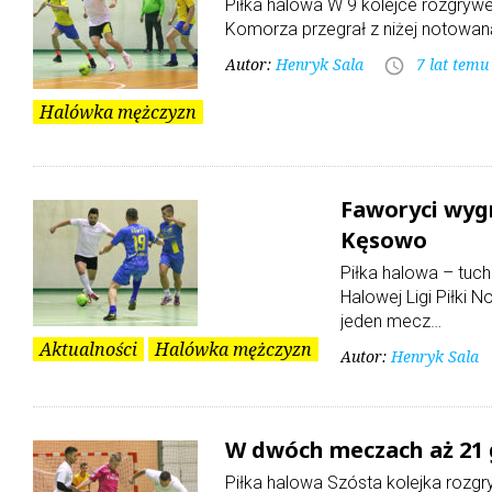
Piłka halowa W 9 kolejce rozgrywek
Komorza przegrał z niżej notowaną
Autor:
Henryk Sala
7 lat temu
access_time
Halówka mężczyzn
Faworyci wyg
Kęsowo
Piłka halowa – tuch
Halowej Ligi Piłki 
jeden mecz…
Aktualności
Halówka mężczyzn
Autor:
Henryk Sala
W dwóch meczach aż 21 g
Piłka halowa Szósta kolejka rozgr