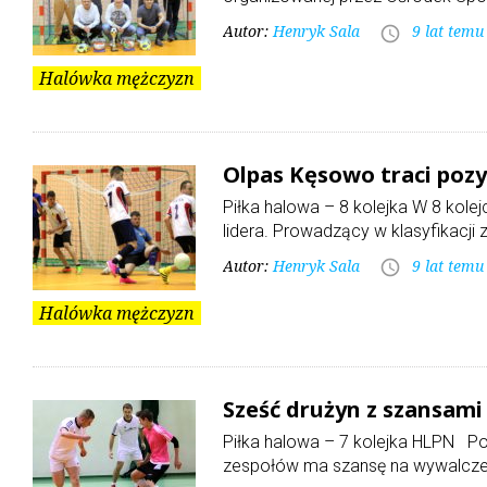
Autor:
Henryk Sala
9 lat temu
access_time
Halówka mężczyzn
Olpas Kęsowo traci pozy
Piłka halowa – 8 kolejka W 8 kolej
lidera. Prowadzący w klasyfikacj
Autor:
Henryk Sala
9 lat temu
access_time
Halówka mężczyzn
Sześć drużyn z szansam
Piłka halowa – 7 kolejka HLPN Po 
zespołów ma szansę na wywalczen