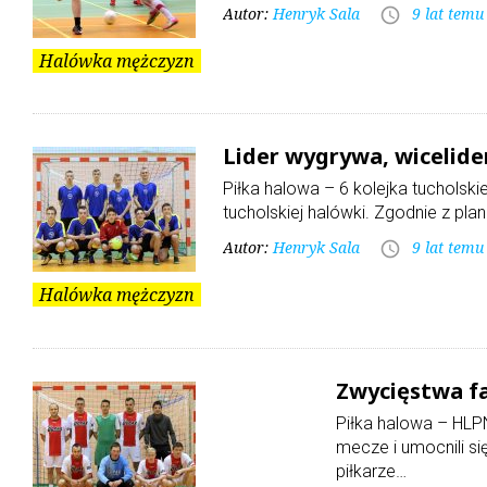
Autor:
Henryk Sala
9 lat temu
access_time
Halówka mężczyzn
Lider wygrywa, wicelid
Piłka halowa – 6 kolejka tucholski
tucholskiej halówki. Zgodnie z pl
Autor:
Henryk Sala
9 lat temu
access_time
Halówka mężczyzn
Zwycięstwa fa
Piłka halowa – HLPN
mecze i umocnili s
piłkarze…