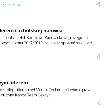
9 lat temu
share
access_time
erem tucholskiej halówki
 tucholskie Hali Sportowo-Widowiskowej rozegrano
i Nożnej sezonu 2017/2018. Na sześć spotkań strzelono
share
wym liderem
e kolejki liderem był Mardar Technikum Leśne a już w
st drużyna Kappa Team Cekcyn.…
share