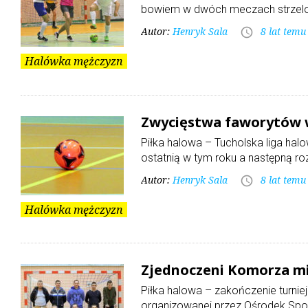
bowiem w dwóch meczach strzelo
Autor:
Henryk Sala
8 lat temu
access_time
Halówka mężczyzn
Zwycięstwa faworytów w
Piłka halowa – Tucholska liga hal
ostatnią w tym roku a następną r
Autor:
Henryk Sala
8 lat temu
access_time
Halówka mężczyzn
Zjednoczeni Komorza mi
Piłka halowa – zakończenie turniej
organizowanej przez Ośrodek Sportu