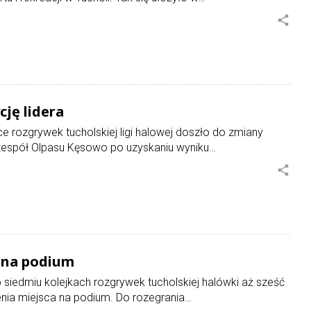
share
cję lidera
ce rozgrywek tucholskiej ligi halowej doszło do zmiany
i zespół Olpasu Kęsowo po uzyskaniu wyniku…
share
i na podium
siedmiu kolejkach rozgrywek tucholskiej halówki aż sześć
ia miejsca na podium. Do rozegrania…