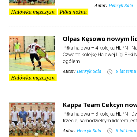
Autor:
Henryk Sala
Halówka mężczyzn
Piłka nożna
Olpas Kęsowo nowym lid
Piłka halowa – 4 kolejka HLPN Na
Czwarta kolejkę Halowej Ligi Piłk
ogółem…
Autor:
Henryk Sala
9 lat temu
access_time
Halówka mężczyzn
Kappa Team Cekcyn no
Piłka halowa – 3 kolejka HLPN Dwi
trzeciej samodzielnym liderem je
Autor:
Henryk Sala
9 lat temu
access_time