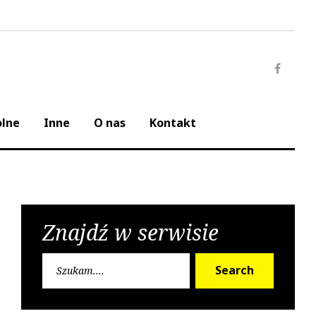
Faceb
olne
Inne
O nas
Kontakt
Znajdź w serwisie
Search
Search
for: