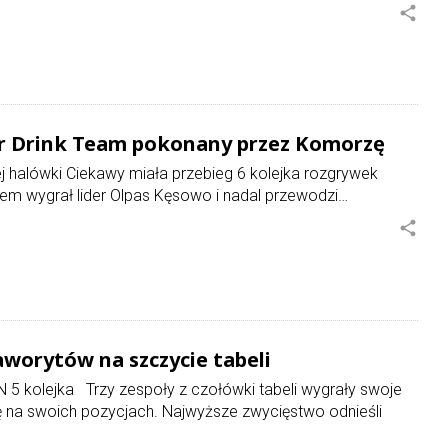
share
er Drink Team pokonany przez Komorzę
ej halówki Ciekawy miała przebieg 6 kolejka rozgrywek
anem wygrał lider Olpas Kęsowo i nadal przewodzi…
share
worytów na szczycie tabeli
 5 kolejka Trzy zespoły z czołówki tabeli wygrały swoje
ię na swoich pozycjach. Najwyższe zwycięstwo odnieśli