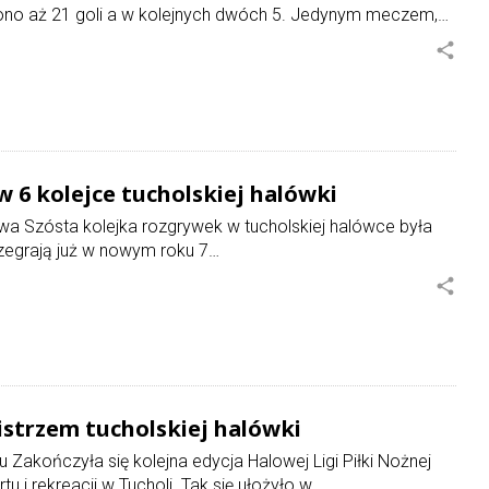
no aż 21 goli a w kolejnych dwóch 5. Jedynym meczem,…
share
 6 kolejce tucholskiej halówki
owa Szósta kolejka rozgrywek w tucholskiej halówce była
ozegrają już w nowym roku 7…
share
strzem tucholskiej halówki
u Zakończyła się kolejna edycja Halowej Ligi Piłki Nożnej
 i rekreacji w Tucholi. Tak się ułożyło w…