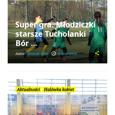
Super gra. Młodziczki
starsze Tucholanki
Bór ...
share
access_time
Autor:
Henryk Sala
4 lata temu
Aktualności
Halówka kobiet