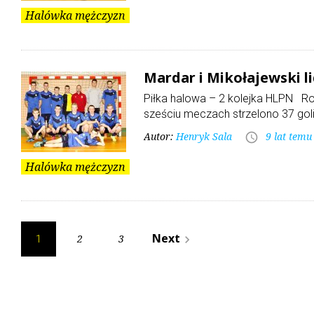
Halówka mężczyzn
Mardar i Mikołajewski l
Piłka halowa – 2 kolejka HLPN Ro
sześciu meczach strzelono 37 gol
Autor:
Henryk Sala
9 lat temu
access_time
Halówka mężczyzn
Stronicowanie
Next
2
3
navigate_next
1
wpisów