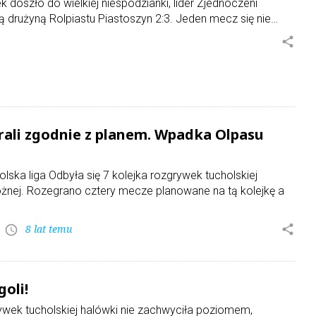
 doszło do wielkiej niespodzianki, lider Zjednoczeni
 drużyną Rolpiastu Piastoszyn 2:3. Jeden mecz się nie…
share
rali zgodnie z planem. Wpadka Olpasu
olska liga Odbyła się 7 kolejka rozgrywek tucholskiej
Nożnej. Rozegrano cztery mecze planowane na tą kolejkę a
8 lat temu
share
access_time
oli!
ywek tucholskiej halówki nie zachwyciła poziomem,