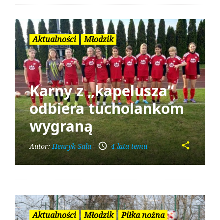
Aktualności
Młodzik
Karny z „kapelusza”
odbiera tucholankom
wygraną
share
access_time
Autor:
Henryk Sala
4 lata temu
Aktualności
Młodzik
Piłka nożna