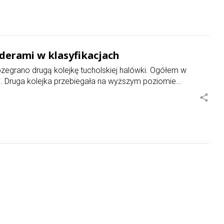
iderami w klasyfikacjach
zegrano drugą kolejkę tucholskiej halówki. Ogółem w
i. Druga kolejka przebiegała na wyższym poziomie…
share