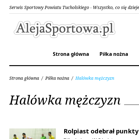
Skip
Serwis Sportowy Powiatu Tucholskiego - Wszystko, co się dziej
to
content
Strona główna
Piłka nożna
Strona główna
/
Piłka nożna
/
Halówka mężczyzn
Kategoria:
Halówka mężczyzn
Halówka
Rolpiast odebrał punkty
mężczyzn