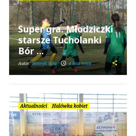
Super gra. Młodziczki
starsze Tucholanki
Bór ...
share
access_time
Autor:
Henryk Sala
4 lata temu
Aktualności
Halówka kobiet