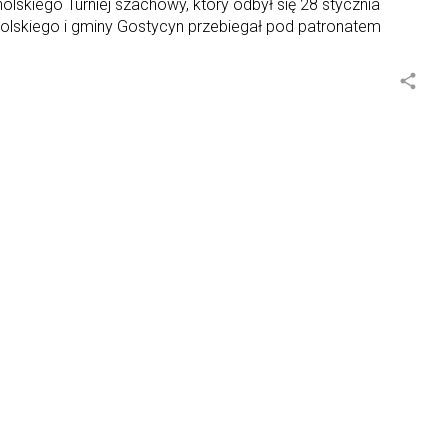
lskiego Turniej szachowy, który odbył się 28 stycznia
holskiego i gminy Gostycyn przebiegał pod patronatem
share