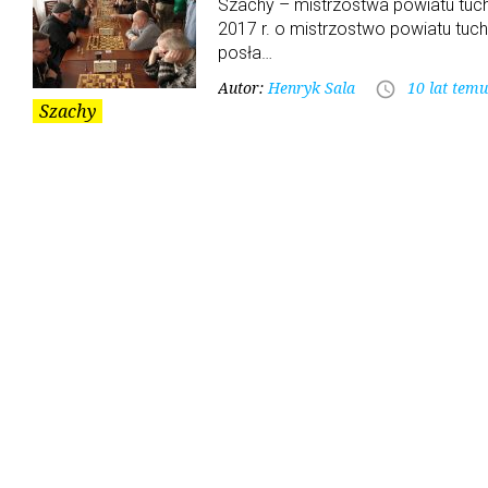
Szachy – mistrzostwa powiatu tucho
2017 r. o mistrzostwo powiatu tuc
posła…
Autor:
Henryk Sala
10 lat temu
access_time
Szachy