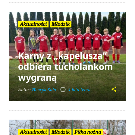
Aktualności
Młodzik
Karny z „kapelusza”
odbiera tucholankom
wygraną
share
access_time
Autor:
Henryk Sala
4 lata temu
Aktualności
Młodzik
Piłka nożna