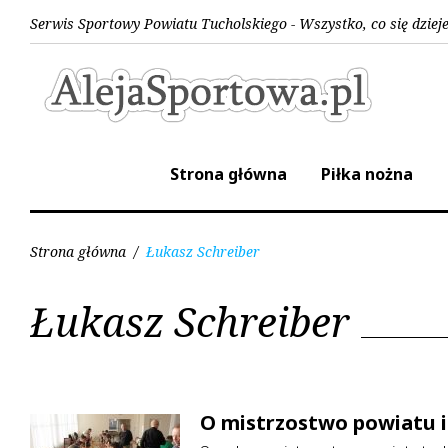
Skip
Serwis Sportowy Powiatu Tucholskiego - Wszystko, co się dziej
to
content
Strona główna
Piłka nożna
Strona główna
/
Łukasz Schreiber
Tag:
Łukasz Schreiber
Łukasz
O mistrzostwo powiatu i
Schreiber