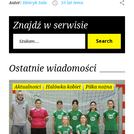
Autor:
Henryk Sala
10 lat temu
share
access_time
Znajdź w serwisie
Searc
Search
for:
Ostatnie wiadomości
Aktualności
Halówka kobiet
Piłka nożna