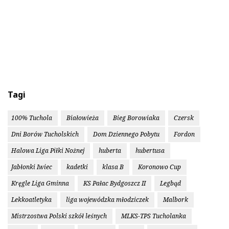
Tagi
100% Tuchola
Białowieża
Bieg Borowiaka
Czersk
Dni Borów Tucholskich
Dom Dziennego Pobytu
Fordon
Halowa Liga Piłki Nożnej
huberta
hubertusa
Jabłonki Iwiec
kadetki
klasa B
Koronowo Cup
Kręgle Liga Gminna
KS Pałac Bydgoszcz II
Legbąd
Lekkoatletyka
liga wojewódzka młodziczek
Malbork
Mistrzostwa Polski szkół leśnych
MLKS-TPS Tucholanka