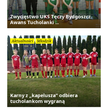
Zwycięstwo UKS Tęczy Bydgoszcz.
Awans Tucholanki ...
Aktualności
Młodzik
Karny z „kapelusza” odbiera
tucholankom wygraną