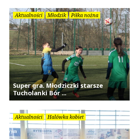
Aktualności
Młodzik
Piłka nożna
Super gra. Młodziczki starsze
Tucholanki Bór ...
Aktualności
Halówka kobiet