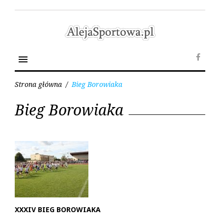
Skip
to
content
menu
Face
Strona główna
/
Bieg Borowiaka
Tag:
Bieg Borowiaka
Bieg
Borowiaka
XXXIV BIEG BOROWIAKA