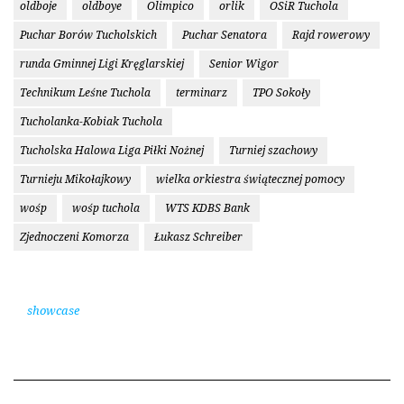
oldboje
oldboye
Olimpico
orlik
OSiR Tuchola
Puchar Borów Tucholskich
Puchar Senatora
Rajd rowerowy
runda Gminnej Ligi Kręglarskiej
Senior Wigor
Technikum Leśne Tuchola
terminarz
TPO Sokoły
Tucholanka-Kobiak Tuchola
Tucholska Halowa Liga Piłki Nożnej
Turniej szachowy
Turnieju Mikołajkowy
wielka orkiestra świątecznej pomocy
wośp
wośp tuchola
WTS KDBS Bank
Zjednoczeni Komorza
Łukasz Schreiber
showcase