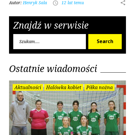
Autor:
Henryk Sala
12 lat temu
share
access_time
Znajdź w serwisie
Searc
Search
for:
Ostatnie wiadomości
Aktualności
Halówka kobiet
Piłka nożna