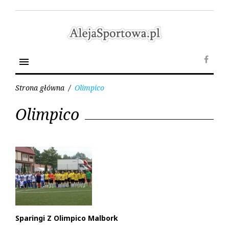
Skip
to
content
menu
Face
Strona główna
/
Olimpico
Tag:
Olimpico
Olimpico
Sparingi Z Olimpico Malbork