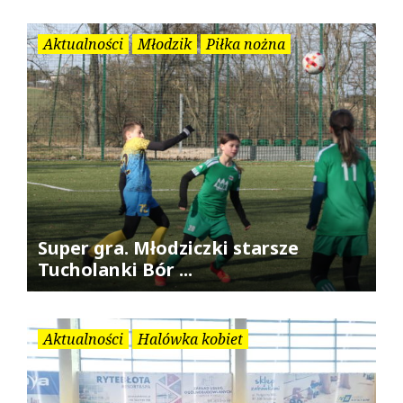
Aktualności
Młodzik
Piłka nożna
Super gra. Młodziczki starsze
Tucholanki Bór ...
Aktualności
Halówka kobiet