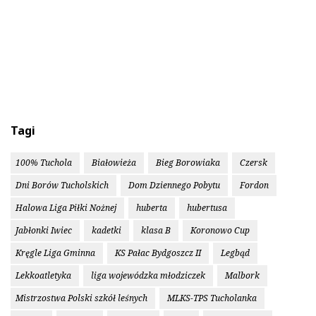
Tagi
100% Tuchola
Białowieża
Bieg Borowiaka
Czersk
Dni Borów Tucholskich
Dom Dziennego Pobytu
Fordon
Halowa Liga Piłki Nożnej
huberta
hubertusa
Jabłonki Iwiec
kadetki
klasa B
Koronowo Cup
Kręgle Liga Gminna
KS Pałac Bydgoszcz II
Legbąd
Lekkoatletyka
liga wojewódzka młodziczek
Malbork
Mistrzostwa Polski szkół leśnych
MLKS-TPS Tucholanka