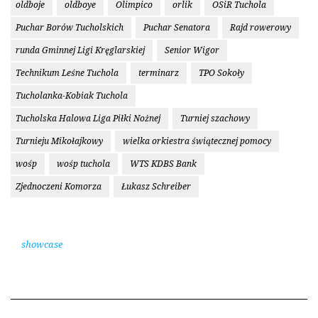
oldboje
oldboye
Olimpico
orlik
OSiR Tuchola
Puchar Borów Tucholskich
Puchar Senatora
Rajd rowerowy
runda Gminnej Ligi Kręglarskiej
Senior Wigor
Technikum Leśne Tuchola
terminarz
TPO Sokoły
Tucholanka-Kobiak Tuchola
Tucholska Halowa Liga Piłki Nożnej
Turniej szachowy
Turnieju Mikołajkowy
wielka orkiestra świątecznej pomocy
wośp
wośp tuchola
WTS KDBS Bank
Zjednoczeni Komorza
Łukasz Schreiber
showcase