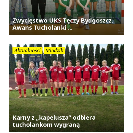
Zwycięstwo UKS Tęczy Bydgoszcz.
Awans Tucholanki ...
Aktualności
Młodzik
Karny z „kapelusza” odbiera
tucholankom wygraną