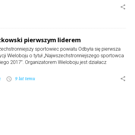
share
kowski pierwszym liderem
zechstronniejszy sportowiec powiatu Odbyła się pierwsza
ycji Wieloboju o tytuł „Najwszechstronniejszego sportowca
iego 2017”. Organizatorem Wieloboju jest działacz
a
9 lat temu
share
access_time