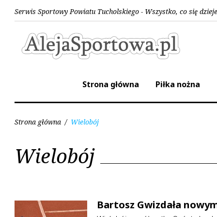
Skip
Serwis Sportowy Powiatu Tucholskiego - Wszystko, co się dziej
to
content
Strona główna
Piłka nożna
Strona główna
/
Wielobój
Kategoria:
Wielobój
Wielobój
Bartosz Gwizdała nowym