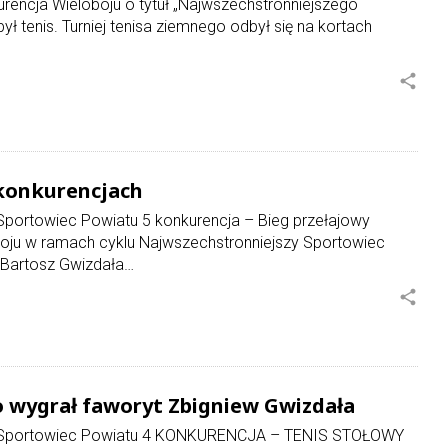
rencja Wieloboju o tytuł „Najwszechstronniejszego
ł tenis. Turniej tenisa ziemnego odbył się na kortach
share
 konkurencjach
Sportowiec Powiatu 5 konkurencja – Bieg przełajowy
boju w ramach cyklu Najwszechstronniejszy Sportowiec
 Bartosz Gwizdała…
share
o wygrał faworyt Zbigniew Gwizdała
zy Sportowiec Powiatu 4 KONKURENCJA – TENIS STOŁOWY