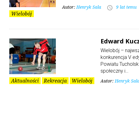
Autor:
Henryk Sala
9 lat temu
access_time
Wielobój
Edward Kucz
Wielobój – najws
konkurencja V ed
Powiatu Tucholsk
społeczny i…
Aktualności
Rekreacja
Wielobój
Autor:
Henryk Sal