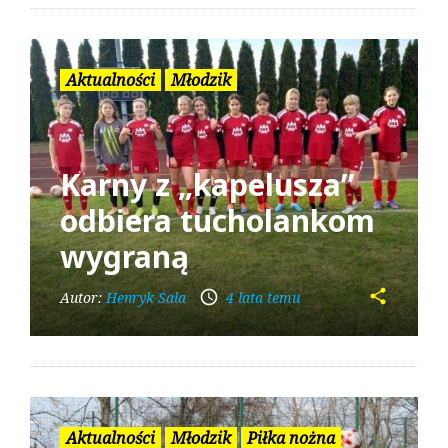
Aktualności
Młodzik
Karny z „kapelusza”
odbiera tucholankom
wygraną
share
access_time
Autor:
Henryk Sala
4 lata temu
Aktualności
Młodzik
Piłka nożna