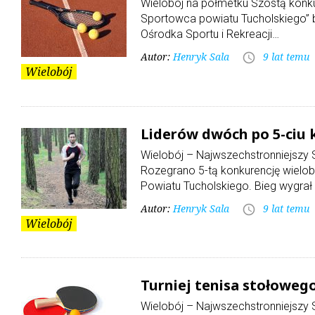
Wielobój na półmetku Szóstą konku
Sportowca powiatu Tucholskiego” by
Ośrodka Sportu i Rekreacji…
Autor:
Henryk Sala
9 lat temu
access_time
Wielobój
Liderów dwóch po 5-ciu
Wielobój – Najwszechstronniejszy 
Rozegrano 5-tą konkurencję wielo
Powiatu Tucholskiego. Bieg wygrał
Autor:
Henryk Sala
9 lat temu
access_time
Wielobój
Turniej tenisa stołoweg
Wielobój – Najwszechstronniejs