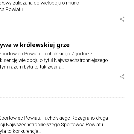
tołowy zaliczana do wieloboju o miano
ca Powiatu…
share
ywa w królewskiej grze
 Sportowiec Powiatu Tucholskiego Zgodnie z
encję wieloboju o tytuł Najwszechstronniejszego
Tym razem była to tak zwana…
share
 Sportowiec Powiatu Tucholskiego Rozegrano druga
dycji Najwszechstronniejszego Sportowca Powiatu
yła to konkurencja…