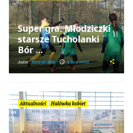
Super gra. Młodziczki
starsze Tucholanki
Bór ...
share
access_time
Autor:
Henryk Sala
4 lata temu
Aktualności
Halówka kobiet