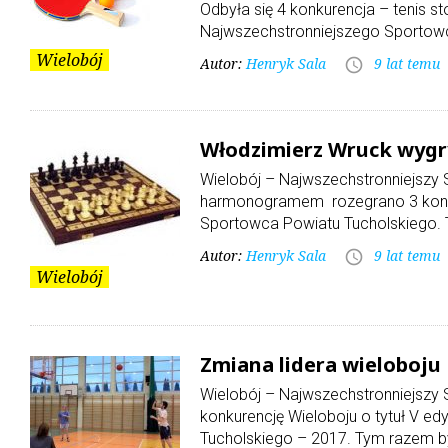
Odbyła się 4 konkurencja – tenis s
Najwszechstronniejszego Sportow
Wielobój
Autor:
Henryk Sala
9 lat temu
access_time
Włodzimierz Wruck wygr
Wielobój – Najwszechstronniejszy
harmonogramem rozegrano 3 konkur
Sportowca Powiatu Tucholskiego. 
Autor:
Henryk Sala
9 lat temu
access_time
Wielobój
Zmiana lidera wieloboju
Wielobój – Najwszechstronniejszy
konkurencję Wieloboju o tytuł V e
Tucholskiego – 2017. Tym razem b