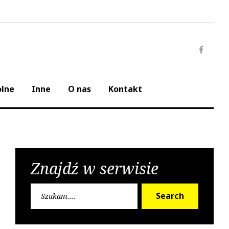
Faceb
olne
Inne
O nas
Kontakt
Znajdź w serwisie
Search
Search
for: