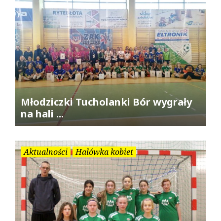
Młodziczki Tucholanki Bór wygrały
na hali ...
Aktualności
Halówka kobiet