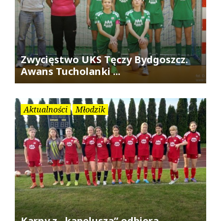
Zwycięstwo UKS Tęczy Bydgoszcz.
Awans Tucholanki ...
Aktualności
Młodzik
Karny z „kapelusza” odbiera