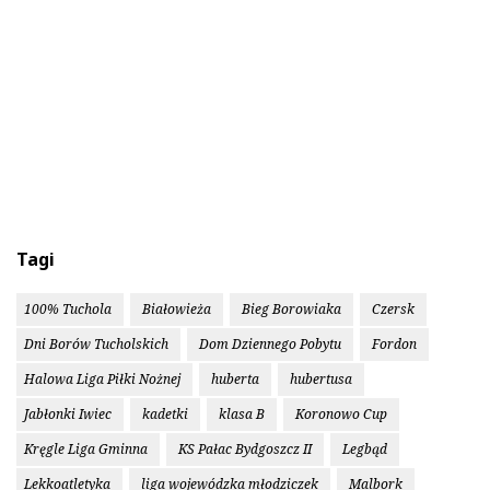
Tagi
100% Tuchola
Białowieża
Bieg Borowiaka
Czersk
Dni Borów Tucholskich
Dom Dziennego Pobytu
Fordon
Halowa Liga Piłki Nożnej
huberta
hubertusa
Jabłonki Iwiec
kadetki
klasa B
Koronowo Cup
Kręgle Liga Gminna
KS Pałac Bydgoszcz II
Legbąd
Lekkoatletyka
liga wojewódzka młodziczek
Malbork