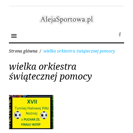
Skip
to
content
menu
Face
Strona główna
/
wielka orkiestra świątecznej pomocy
Tag:
wielka orkiestra
wielka
orkiestra
świątecznej pomocy
świątecznej
pomocy