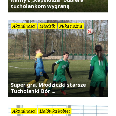
tucholankom wygraną
Aktualności
Młodzik
Piłka nożna
Super gra. Młodziczki starsze
Tucholanki Bór ...
Aktualności
Halówka kobiet