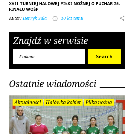
XVII TURNIEJ HALOWEJ PIŁKI NOŻNEJ O PUCHAR 25.
FINAŁU WOŚP
Autor:
Henryk Sala
10 lat temu
share
access_time
Znajdź w serwisie
Searc
Search
for:
Ostatnie wiadomości
Aktualności
Halówka kobiet
Piłka nożna