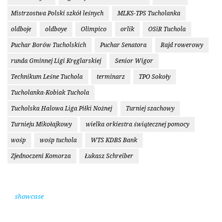
Mistrzostwa Polski szkół leśnych
MLKS-TPS Tucholanka
oldboje
oldboye
Olimpico
orlik
OSiR Tuchola
Puchar Borów Tucholskich
Puchar Senatora
Rajd rowerowy
runda Gminnej Ligi Kręglarskiej
Senior Wigor
Technikum Leśne Tuchola
terminarz
TPO Sokoły
Tucholanka-Kobiak Tuchola
Tucholska Halowa Liga Piłki Nożnej
Turniej szachowy
Turnieju Mikołajkowy
wielka orkiestra świątecznej pomocy
wośp
wośp tuchola
WTS KDBS Bank
Zjednoczeni Komorza
Łukasz Schreiber
showcase