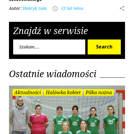
Autor:
Henryk Sala
12 lat temu
share
access_time
Znajdź w serwisie
Searc
Search
for:
Ostatnie wiadomości
Aktualności
Halówka kobiet
Piłka nożna