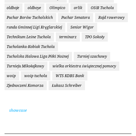
oldboje
oldboye
Olimpico
orlik
OSiR Tuchola
Puchar Borów Tucholskich
Puchar Senatora
Rajd rowerowy
runda Gminnej Ligi Kręglarskiej
Senior Wigor
Technikum Leśne Tuchola
terminarz
TPO Sokoły
Tucholanka-Kobiak Tuchola
Tucholska Halowa Liga Piłki Nożnej
Turniej szachowy
Turnieju Mikołajkowy
wielka orkiestra świątecznej pomocy
wośp
wośp tuchola
WTS KDBS Bank
Zjednoczeni Komorza
Łukasz Schreiber
showcase