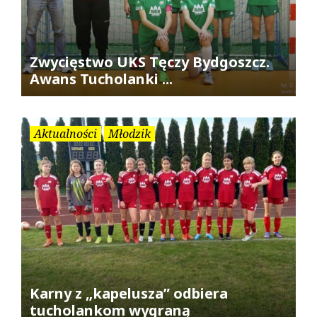
Zwycięstwo UKS Tęczy Bydgoszcz.
Awans Tucholanki ...
Aktualności
Młodzik
Karny z „kapelusza” odbiera
tucholankom wygraną