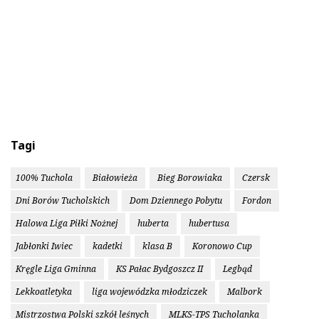
Tagi
100% Tuchola
Białowieża
Bieg Borowiaka
Czersk
Dni Borów Tucholskich
Dom Dziennego Pobytu
Fordon
Halowa Liga Piłki Nożnej
huberta
hubertusa
Jabłonki Iwiec
kadetki
klasa B
Koronowo Cup
Kręgle Liga Gminna
KS Pałac Bydgoszcz II
Legbąd
Lekkoatletyka
liga wojewódzka młodziczek
Malbork
Mistrzostwa Polski szkół leśnych
MLKS-TPS Tucholanka