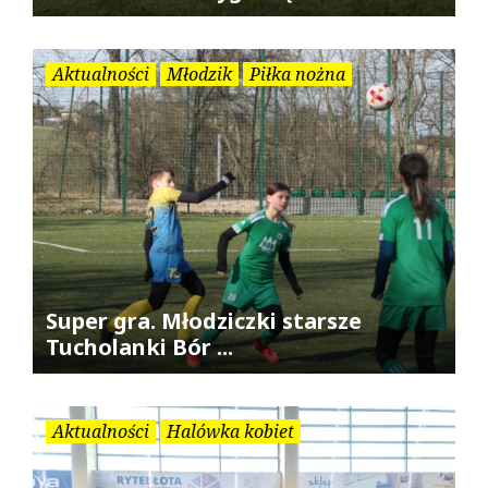
Aktualności
Młodzik
Piłka nożna
Super gra. Młodziczki starsze
Tucholanki Bór ...
Aktualności
Halówka kobiet