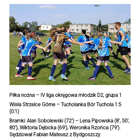
Piłka nożna – IV liga okręgowa młodzik D2, grupa 1
Wisła Strzelce Górne – Tucholanka Bór Tuchola 1:5
(0:1)
Bramki: Alan Sobolewski (72′) – Lena Pipowska (8′, 50′,
80′), Wiktoria Dębicka (69′), Weronika Rzońca (79′).
Sędziował Fabian Mateusz z Bydgoszczy.