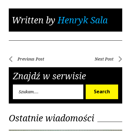
Written by
Henryk Sala
Nawigacja
Previous Post
Next Post
Previous
Next
wpisu
Post
Post
Znajdź w serwisie
Searc
Search
for:
Ostatnie wiadomości