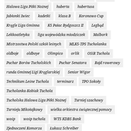
Halowa Liga Piłki Nożnej
huberta
hubertusa
Jabłonki Iwiec
kadetki
klasa B
Koronowo Cup
Kręgle Liga Gminna
KS Pałac Bydgoszcz II
Legbąd
Lekkoatletyka
liga wojewódzka młodziczek
Malbork
Mistrzostwa Polski szkół leśnych
MLKS-TPS Tucholanka
oldboje
oldboye
Olimpico
orlik
OSiR Tuchola
Puchar Borów Tucholskich
Puchar Senatora
Rajd rowerowy
runda Gminnej Ligi Kręglarskiej
Senior Wigor
Technikum Leśne Tuchola
terminarz
TPO Sokoły
Tucholanka-Kobiak Tuchola
Tucholska Halowa Liga Piłki Nożnej
Turniej szachowy
Turnieju Mikołajkowy
wielka orkiestra świątecznej pomocy
wośp
wośp tuchola
WTS KDBS Bank
Zjednoczeni Komorza
Łukasz Schreiber