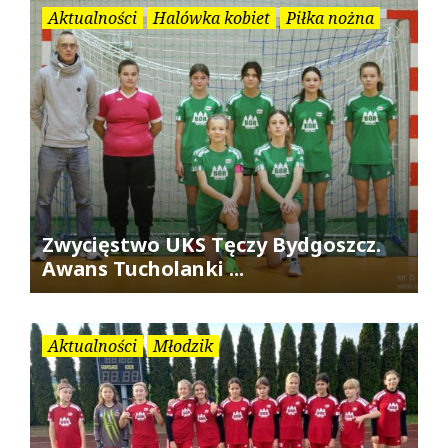
Aktualności
Halówka kobiet
Piłka nożna
Zwycięstwo UKS Tęczy Bydgoszcz.
Awans Tucholanki ...
Aktualności
Młodzik