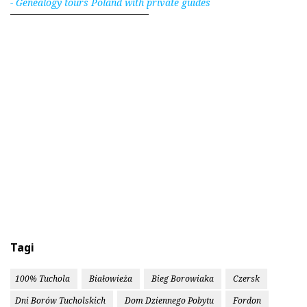
- Genealogy tours Poland with private guides
Tagi
100% Tuchola
Białowieża
Bieg Borowiaka
Czersk
Dni Borów Tucholskich
Dom Dziennego Pobytu
Fordon