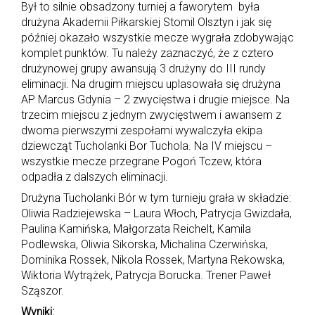
Był to silnie obsadzony turniej a faworytem była
drużyna Akademii Piłkarskiej Stomil Olsztyn i jak się
później okazało wszystkie mecze wygrała zdobywając
komplet punktów. Tu należy zaznaczyć, że z cztero
drużynowej grupy awansują 3 drużyny do III rundy
eliminacji. Na drugim miejscu uplasowała się drużyna
AP Marcus Gdynia – 2 zwycięstwa i drugie miejsce. Na
trzecim miejscu z jednym zwycięstwem i awansem z
dwoma pierwszymi zespołami wywalczyła ekipa
dziewcząt Tucholanki Bor Tuchola. Na IV miejscu –
wszystkie mecze przegrane Pogoń Tczew, która
odpadła z dalszych eliminacji.
Drużyna Tucholanki Bór w tym turnieju grała w składzie:
Oliwia Radziejewska – Laura Włoch, Patrycja Gwizdała,
Paulina Kamińska, Małgorzata Reichelt, Kamila
Podlewska, Oliwia Sikorska, Michalina Czerwińska,
Dominika Rossek, Nikola Rossek, Martyna Rekowska,
Wiktoria Wytrążek, Patrycja Borucka. Trener Paweł
Sząszor.
Wyniki: