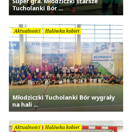
Super gra. Młodziczki starsze
Tucholanki Bór ...
Aktualności
Halówka kobiet
Młodziczki Tucholanki Bór wygrały
na hali ...
Aktualności
Halówka kobiet