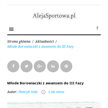
Skip
to
content
menu
Face
Strona główna
/
Aktualności
/
Młode Borowiaczki z awansem do III Fazy
Facebook
Twitter
Google+
LinkedIn
Pinterest
Młode Borowiaczki z awansem do III Fazy
Autor:
Henryk Sala
5 lat temu
access_time