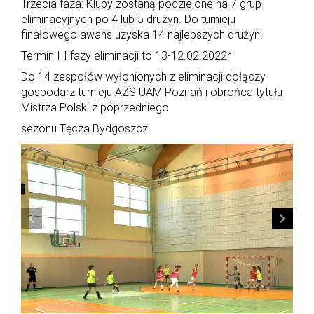
Trzecia faza: Kluby zostaną podzielone na 7 grup
eliminacyjnych po 4 lub 5 drużyn. Do turnieju
finałowego awans uzyska 14 najlepszych drużyn.
Termin III fazy eliminacji to 13-12.02.2022r
Do 14 zespołów wyłonionych z eliminacji dołączy
gospodarz turnieju AZS UAM Poznań i obrońca tytułu
Mistrza Polski z poprzedniego
sezonu Tęcza Bydgoszcz.
navigate_before
navigate_next