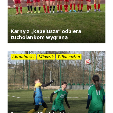
Karny z „kapelusza” odbiera
tucholankom wygraną
Aktualności
Młodzik
Piłka nożna