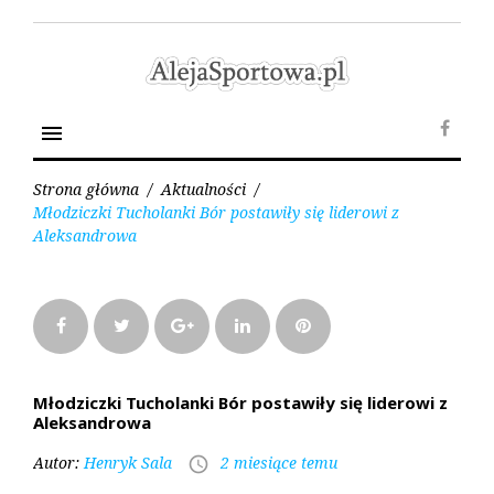
Skip
to
content
menu
Face
Strona główna
/
Aktualności
/
Młodziczki Tucholanki Bór postawiły się liderowi z
Aleksandrowa
Facebook
Twitter
Google+
LinkedIn
Pinterest
Młodziczki Tucholanki Bór postawiły się liderowi z
Aleksandrowa
Autor:
Henryk Sala
2 miesiące temu
access_time