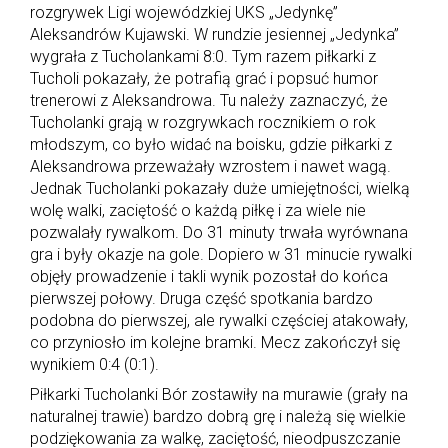
rozgrywek Ligi wojewódzkiej UKS „Jedynkę”
Aleksandrów Kujawski. W rundzie jesiennej „Jedynka”
wygrała z Tucholankami 8:0. Tym razem piłkarki z
Tucholi pokazały, że potrafią grać i popsuć humor
trenerowi z Aleksandrowa. Tu należy zaznaczyć, że
Tucholanki grają w rozgrywkach rocznikiem o rok
młodszym, co było widać na boisku, gdzie piłkarki z
Aleksandrowa przeważały wzrostem i nawet wagą.
Jednak Tucholanki pokazały duże umiejętności, wielką
wolę walki, zaciętość o każdą piłkę i za wiele nie
pozwalały rywalkom. Do 31 minuty trwała wyrównana
gra i były okazje na gole. Dopiero w 31 minucie rywalki
objęły prowadzenie i takli wynik pozostał do końca
pierwszej połowy. Druga część spotkania bardzo
podobna do pierwszej, ale rywalki częściej atakowały,
co przyniosło im kolejne bramki. Mecz zakończył się
wynikiem 0:4 (0:1).
Piłkarki Tucholanki Bór zostawiły na murawie (grały na
naturalnej trawie) bardzo dobrą grę i należą się wielkie
podziękowania za walkę, zaciętość, nieodpuszczanie