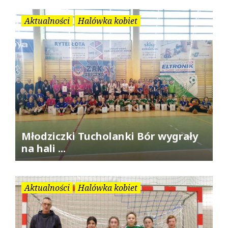
Aktualności
Halówka kobiet
Młodziczki Tucholanki Bór wygrały
na hali ...
Aktualności
Halówka kobiet