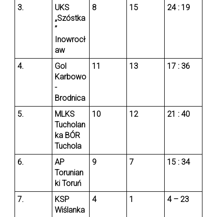
3.
UKS
8
15
24 : 19
„Szóstka
”
Inowrocł
aw
4.
Gol
11
13
17 : 36
Karbowo
-
Brodnica
5.
MLKS
10
12
21 : 40
Tucholan
ka BÓR
Tuchola
6.
AP
9
7
15 : 34
Torunian
ki Toruń
7.
KSP
4
1
4 – 23
Wiślanka