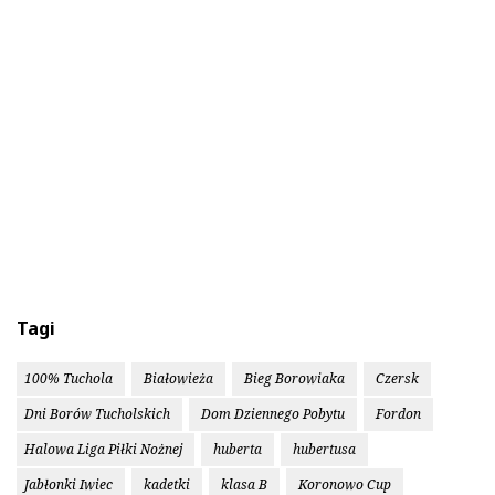
Tagi
100% Tuchola
Białowieża
Bieg Borowiaka
Czersk
Dni Borów Tucholskich
Dom Dziennego Pobytu
Fordon
Halowa Liga Piłki Nożnej
huberta
hubertusa
Jabłonki Iwiec
kadetki
klasa B
Koronowo Cup