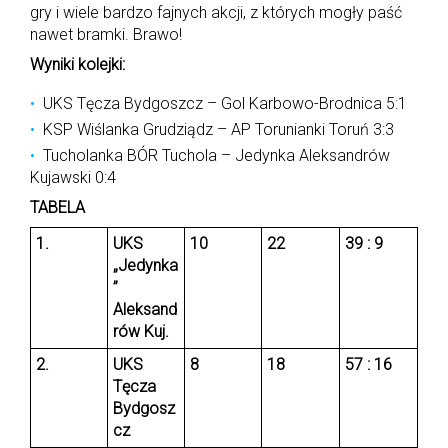
gry i wiele bardzo fajnych akcji, z których mogły paść
nawet bramki. Brawo!
Wyniki
kolejki:
UKS Tęcza Bydgoszcz – Gol Karbowo-Brodnica 5:1
KSP Wiślanka Grudziądz – AP Torunianki Toruń 3:3
Tucholanka BÓR Tuchola – Jedynka Aleksandrów
Kujawski 0:4
TABELA
1.
UKS
10
22
39 : 9
„Jedynka
”
Aleksand
rów Kuj.
2.
UKS
8
18
57 : 16
Tęcza
Bydgosz
cz