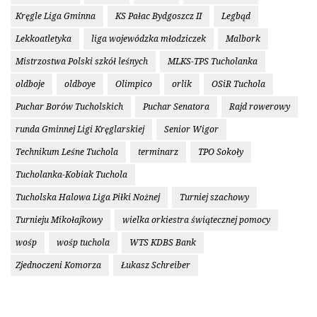
Kręgle Liga Gminna
KS Pałac Bydgoszcz II
Legbąd
Lekkoatletyka
liga wojewódzka młodziczek
Malbork
Mistrzostwa Polski szkół leśnych
MLKS-TPS Tucholanka
oldboje
oldboye
Olimpico
orlik
OSiR Tuchola
Puchar Borów Tucholskich
Puchar Senatora
Rajd rowerowy
runda Gminnej Ligi Kręglarskiej
Senior Wigor
Technikum Leśne Tuchola
terminarz
TPO Sokoły
Tucholanka-Kobiak Tuchola
Tucholska Halowa Liga Piłki Nożnej
Turniej szachowy
Turnieju Mikołajkowy
wielka orkiestra świątecznej pomocy
wośp
wośp tuchola
WTS KDBS Bank
Zjednoczeni Komorza
Łukasz Schreiber