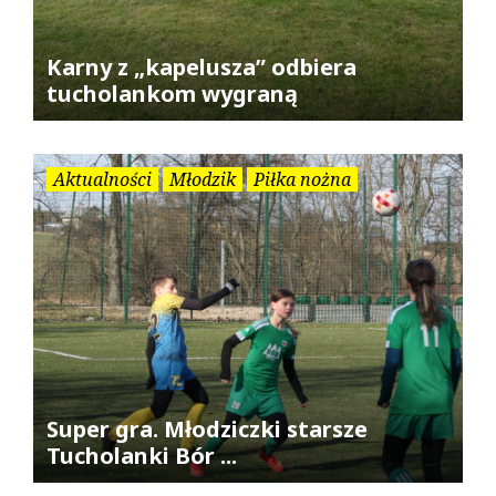
Karny z „kapelusza” odbiera
tucholankom wygraną
Aktualności
Młodzik
Piłka nożna
Super gra. Młodziczki starsze
Tucholanki Bór ...