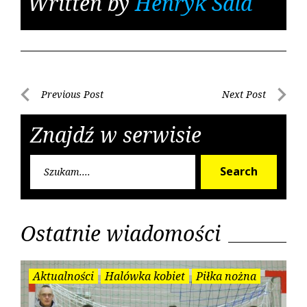
Written by
Henryk Sala
Nawigacja
Previous Post
Next Post
Previous
Next
wpisu
Post
Post
Znajdź w serwisie
Searc
Search
for:
Ostatnie wiadomości
Aktualności
Halówka kobiet
Piłka nożna