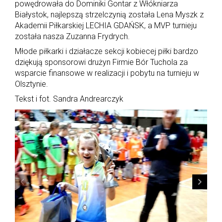
powędrowała do Dominiki Gontar z Włókniarza
Białystok, najlepszą strzelczynią została Lena Myszk z
Akademii Piłkarskiej LECHIA GDAŃSK, a MVP turnieju
została nasza Zuzanna Frydrych.
Młode piłkarki i działacze sekcji kobiecej piłki bardzo
dziękują sponsorowi drużyn Firmie Bór Tuchola za
wsparcie finansowe w realizacji i pobytu na turnieju w
Olsztynie.
Tekst i fot. Sandra Andrearczyk
navigate_before
navigate_next