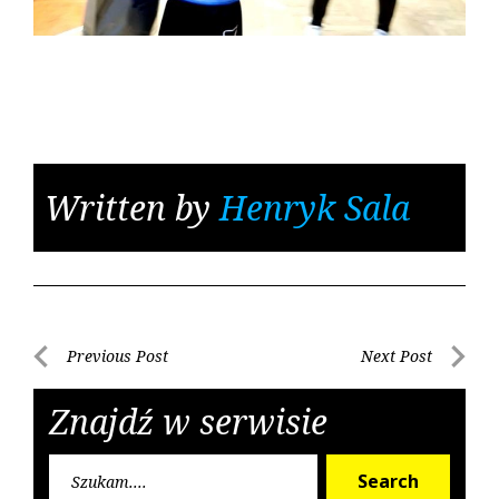
Written by
Henryk Sala
Nawigacja
Previous Post
Next Post
Previous
Next
wpisu
Post
Post
Znajdź w serwisie
Searc
Search
for: