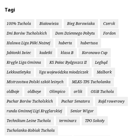
Tagi
100% Tuchola
Białowieża
Bieg Borowiaka
Czersk
Dni Borów Tucholskich
Dom Dziennego Pobytu
Fordon
Halowa Liga Piłki Nożnej
huberta
hubertusa
Jabłonki Iwiec
kadetki
klasa B
Koronowo Cup
Kręgle Liga Gminna
KS Pałac Bydgoszcz II
Legbąd
Lekkoatletyka
liga wojewódzka młodziczek
Malbork
Mistrzostwa Polski szkół leśnych
MLKS-TPS Tucholanka
oldboje
oldboye
Olimpico
orlik
OSiR Tuchola
Puchar Borów Tucholskich
Puchar Senatora
Rajd rowerowy
runda Gminnej Ligi Kręglarskiej
Senior Wigor
Technikum Leśne Tuchola
terminarz
TPO Sokoły
Tucholanka-Kobiak Tuchola