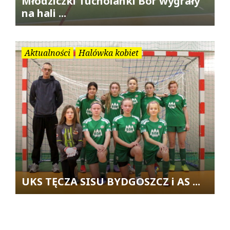
Młodziczki Tucholanki Bór wygrały
na hali ...
Aktualności
Halówka kobiet
UKS TĘCZA SISU BYDGOSZCZ i AS ...