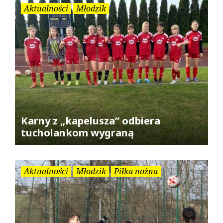
Aktualności
Młodzik
Karny z „kapelusza” odbiera
tucholankom wygraną
Aktualności
Młodzik
Piłka nożna