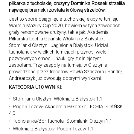
piłkarka z tucholskiej druzyny Dominika Rossek strzeliła
najwięcej bramek i została królową strzelców.
Jest to spore osiągnięcie tucholskiej ekipy w turnieju
Warmia Mazury Cup 2020, bowiem w tych zawodach
grały renomowane drużyny, takie jak: Akademia
Piłkarska Lechia Gdańsk, Włókniarz Białystok,
Stomilanki Olsztyn i Jagielonia Białystok. Udział
tucholanek w wielkich turniejach przynosi wiele
pozytywnych emocji i nauki gry z silniejszymi
zespołami. Trzy zespoły na turnieju w Olsztynie
prowadzone przez trenerów Pawła Szaszora i Sandrę
Andrearczyk już owocują dobrymi wynikami.
KATEGORIA U10 WYNIKI:
Stomilanki Olsztyn- Włókniarz Białystok 1:1
Pogoń Tczew- Akademia Piłkarska LECHIA GDAŃSK
4:0
Tucholanka/Bór Tuchola- Stomilanki Olsztyn 1:1
Włókniarz Białystok- Pogoń Tczew 1:1