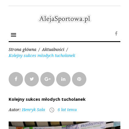
Skip
to
content
menu
Face
Strona główna
/
Aktualności
/
Kolejny sukces młodych tucholanek
Facebook
Twitter
Google+
LinkedIn
Pinterest
Kolejny sukces młodych tucholanek
Autor:
Henryk Sala
6 lat temu
access_time